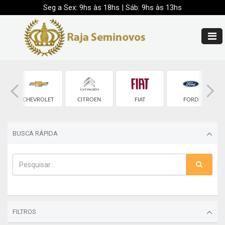
Seg a Sex: 9hs às 18hs | Sáb: 9hs às 13hs
CHEVROLET
CITROEN
FIAT
FORD
BUSCA RÁPIDA
FILTROS