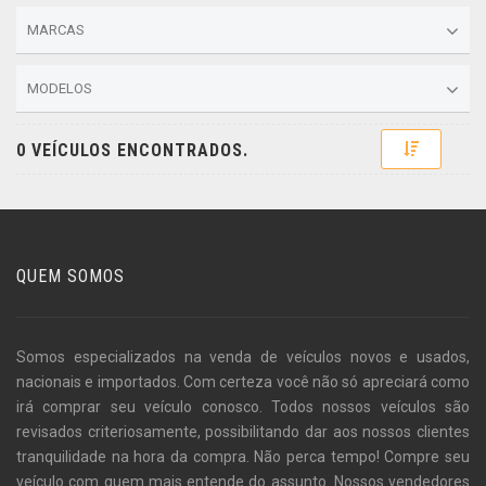
MARCAS
MODELOS
Toggle D
0 VEÍCULOS ENCONTRADOS.
QUEM SOMOS
Somos especializados na venda de veículos novos e usados,
nacionais e importados. Com certeza você não só apreciará como
irá comprar seu veículo conosco. Todos nossos veículos são
revisados criteriosamente, possibilitando dar aos nossos clientes
tranquilidade na hora da compra. Não perca tempo! Compre seu
veículo com quem mais entende do assunto. Nossos vendedores