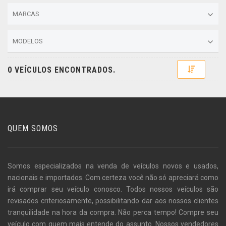
MARCAS
MODELOS
Toggle D
0 VEÍCULOS ENCONTRADOS.
QUEM SOMOS
Somos especializados na venda de veículos novos e usados,
nacionais e importados. Com certeza você não só apreciará como
irá comprar seu veículo conosco. Todos nossos veículos são
revisados criteriosamente, possibilitando dar aos nossos clientes
tranquilidade na hora da compra. Não perca tempo! Compre seu
veículo com quem mais entende do assunto. Nossos vendedores