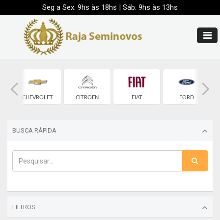
Seg a Sex: 9hs às 18hs | Sáb: 9hs às 13hs
CHEVROLET
CITROEN
FIAT
FORD
BUSCA RÁPIDA
FILTROS