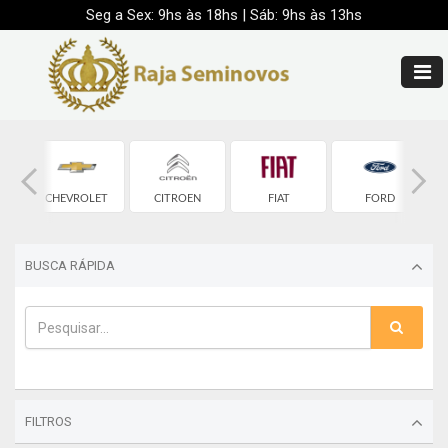
Seg a Sex: 9hs às 18hs | Sáb: 9hs às 13hs
CHEVROLET
CITROEN
FIAT
FORD
BUSCA RÁPIDA
FILTROS