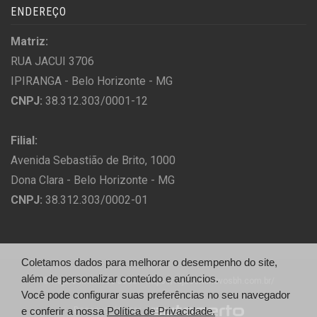
ENDEREÇO
Matriz:
RUA JACUI 3706
IPIRANGA - Belo Horizonte - MG
CNPJ:
38.312.303/0001-12
Filial:
Avenida Sebastião de Brito, 1000
Dona Clara - Belo Horizonte - MG
CNPJ:
38.312.303/0002-01
Coletamos dados para melhorar o desempenho do site,
além de personalizar conteúdo e anúncios.
© Raja Seminovos Jacui - https://rajaseminovosbh.com.br/
Você pode configurar suas preferências no seu navegador
e conferir a nossa
Política de Privacidade.
Desenvolvido por